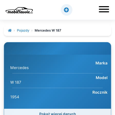
Pojazdy
Mercedes W 187
Marka
Mercedes
Model
W 187
Rocznik
1954
Pokaż więcej danych